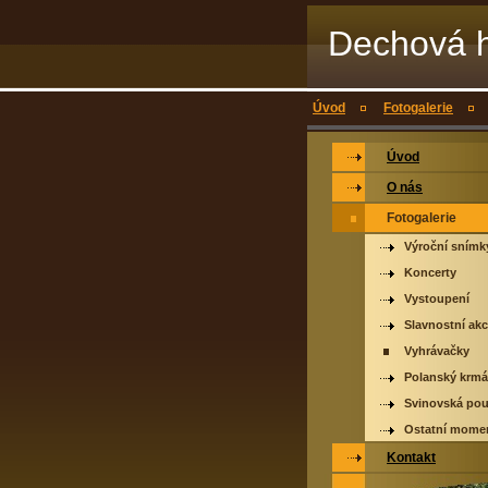
Dechová 
Úvod
Fotogalerie
Úvod
O nás
Fotogalerie
Výroční snímk
Koncerty
Vystoupení
Slavnostní ak
Vyhrávačky
Polanský krm
Svinovská po
Ostatní mome
Kontakt