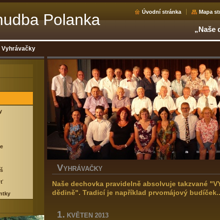
Úvodní stránka
Mapa st
hudba Polanka
„Naše d
Vyhrávačky
y
ce
V
YHRÁVAČKY
áš
uť
Naše dechovka pravidelně absolvuje takzvané 
dědině". Tradicí je například prvomájový budíček..
ntky
1.
KVĚTEN 2013