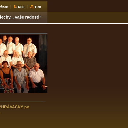
ránek
RSS
Tisk
echy... vaše radost!“
"VYHRÁVAČKY po
.