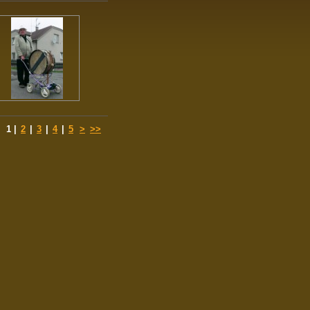
1
|
2
|
3
|
4
|
5
>
>>